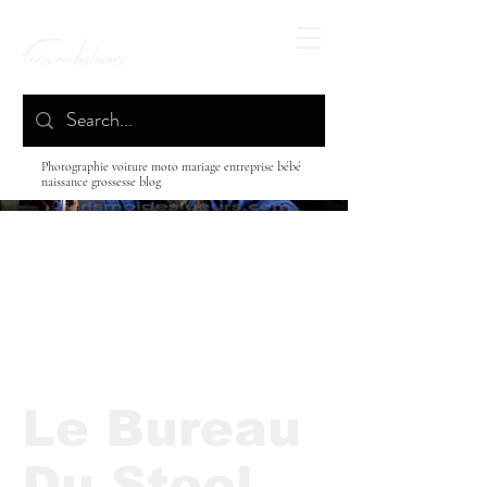
Ecrismoideslueurs
Photographie voiture moto mariage entreprise bébé
naissance grossesse blog
Le Bureau
Du Steel