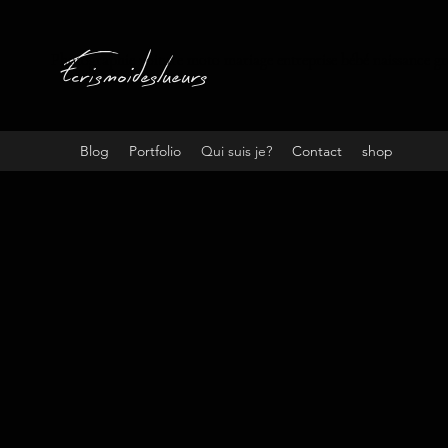
Ecrismoideslueurs
Photographie voiture moto mariage entreprise bébé naissance gr
Blog
Portfolio
Qui suis je?
Contact
shop