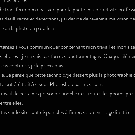
re mes photos.
de transformer ma passion pour la photo en une activité professi
es désillusions et déceptions, j'ai décidé de revenir à ma vision de
e de la photo en parallèle.
rtantes à vous communiquer concernant mon travail et mon site
es photos : je ne suis pas fan des photomontages. Chaque élémen
as contraire, je le préciserais.
ielle. Je pense que cette technologie dessert plus la photographie qu
ite ont été traitées sous Photoshop par mes soins.​
vail de certaines personnes indélicates, toutes les photos prés
ntre elles.​
es sur le site sont disponibles à l'impression en tirage limité e