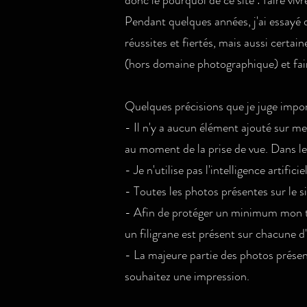
donc le pourquoi de ce site : faire viv
Pendant quelques années, j'ai essayé 
réussites et fiertés, mais aussi certain
(hors domaine photographique) et fair
Quelques précisions que je juge impo
- Il n'y a aucun élément ajouté sur m
au moment de la prise de vue. Dans le c
- Je n'utilise pas l'intelligence artific
- Toutes les photos présentes sur le s
- Afin de protéger un minimum mon tra
un filigrane est présent sur chacune d'e
- La majeure partie des photos présent
souhaitez une impression.