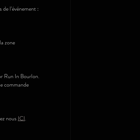
s de l'événement :
 la zone 
or Run In Bourlon.
x de commande 
ez nous 
ICI
.