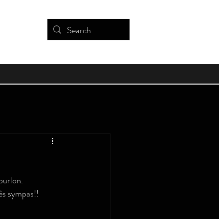
ourlon.
ès sympas!!