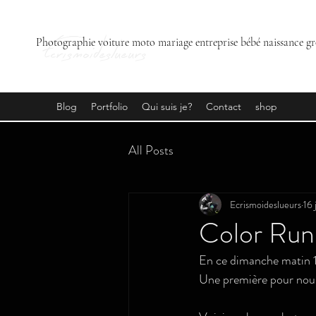
Ecrismoideslueurs
Photographie voiture moto mariage entreprise bébé naissance gr
Blog
Portfolio
Qui suis je?
Contact
shop
All Posts
Ecrismoideslueurs
16 
Color Run 
En ce dimanche matin 1
Une première pour nous