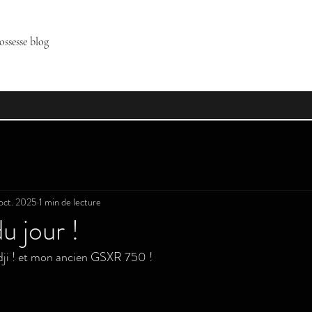
ossesse blog
oct. 2025
1 min de lecture
u jour !
Fidji ! et mon ancien GSXR 750 !