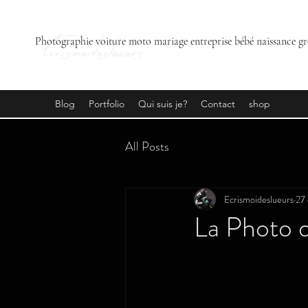
Ecrismoideslueurs
Photographie voiture moto mariage entreprise bébé naissance gr
Blog
Portfolio
Qui suis je?
Contact
shop
All Posts
Ecrismoideslueurs
27 
La Photo d