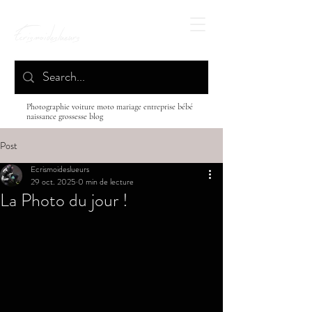
Ecrismoideslueurs
Photographie voiture moto mariage entreprise bébé
naissance grossesse blog
Post
Ecrismoideslueurs
29 oct. 2025
0 min de lecture
La Photo du jour !