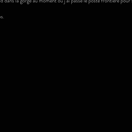
 dans la gorge au moment où j'ai passé le poste frontière pour so
s.