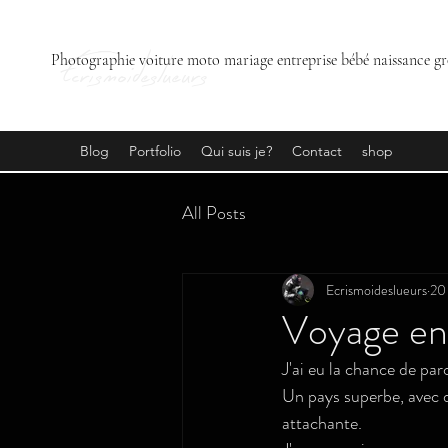
Ecrismoideslueurs
Photographie voiture moto mariage entreprise bébé naissance gr
Blog
Portfolio
Qui suis je?
Contact
shop
All Posts
Ecrismoideslueurs
20
Voyage en
J'ai eu la chance de pa
Un pays superbe, avec d
attachante.