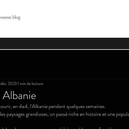
ossesse blog
 déc. 2023
1 min de lecture
 Albanie
rcourir, en 4x4, l'Albanie pendant quelques semaines. 
es paysages grandioses, un passé riche en histoire et une popula