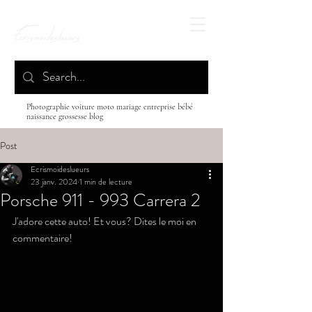
Ecrismoideslueurs
Photographie voiture moto mariage entreprise bébé
naissance grossesse blog
Post
Ecrismoideslueurs
23 janv. 2024
1 min de lecture
Porsche 911 - 993 Carrera 2
J'adore cette auto! Et vous? Dites le moi en 
commentaire!